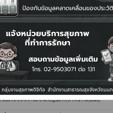
น CSSD
ชีพ ด้านวิทยาศาสตร์สุขภาพ หลักสูตรพยาบาลศาสตรบัณฑิต (สำหรับผู้สำเร็จปริญ
พยาบาล รพ.ศรีนครินทร์ ในหัวข้อ การพยาบาลสู่อนาคต : ผสานพลัง AI และความล
ing Technology and Compassionate Care for Isan Health"
ร คณะแพทย์ศาสตร์ Med NU Medical Expo ประจำปี 2569
Integrated Health Across Diverse Populations: Hormones, Metabolism, Neurolo
สารประชาสัมพันธ์หลักสูตรฝึกอบรมของสำนักการศึกษาต่อเนื่อง มหาวิทยาลัย
รเทคโนโลยีสารสนเทศเพื่อโรงพยาบาล" (IT Service Management Essential for 
าลเฉพาะทาง สาขาการพยาบาลเวชปฏิบัติทั่วไป (การรักษาโรคเบื้องต้น)