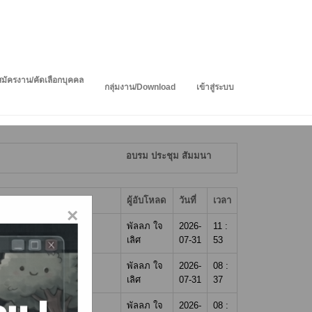
สมัครงาน/คัดเลือกบุคคล
กลุ่มงาน/Download
เข้าสู่ระบบ
อบรม ประชุม สัมมนา
ผู้อับโหลด
วันที่
เวลา
×
ารจัดพิธีการ อย่างมือ
พัลลภ ใจ
2026-
11 :
เลิศ
07-31
53
พัลลภ ใจ
2026-
08 :
เลิศ
07-31
37
พัลลภ ใจ
2026-
08 :