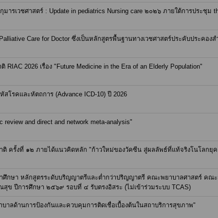
ารเวชศาสตร์ : Update in pediatrics Nursing care ๒๐๒๖ ภายใต้การประชุม the
 Palliative Care for Doctor ซึ่งเป็นหลักสูตรพื้นฐานทางเวชศาสตร์ประคับประคอง
RIAC 2026 เรื่อง "Future Medicine in the Era of an Elderly Population"
หัสโรคและหัตถการ (Advance ICD-10) ปี 2026
c review and direct and network meta-analysis"
 ครั้งที่ ๑๒ ภายได้แนวคิดหลัก "ก้าวใหม่ของวัคซีน สู่ผลลัพธ์ที่แท้จริงโนโลกยุค
ลเข้าศึกษา หลักสูตรระดับบริญญาตรีและต่ำกว่าปริญญาตรี คณะพยาบาลศาสตร์ ค
 ปีการศึกษา ๒๕๖๙ รอบที่ ๔ รับตรงอิสระ (ไม่เข้าร่วมระบบ TCAS)
บาลด้านการป้องกันและควบคุมการติดเชื่อเบื้องต้นในสถาบริการสุขภาพ"