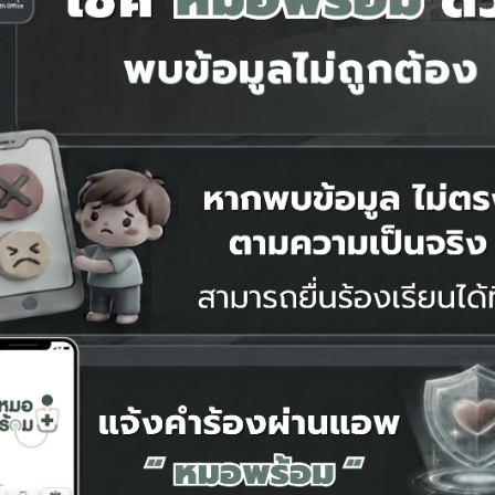
นักอัลตราชาวด์ทางการแพทย์สำหรับโรงพยาบาลในพื้นที่ห่างไกล (หลักสูตร ๓ -๖ 
การสัญจร ทันตฯ มหิดล ครั้งที่ ๑๖ หัวข้อ Pain Management in Dentistry "ปวด
ัยนวัตกรรมการจัดการ มหาวิทยาลัยเทคโนโลยีราชมงคลรัตนโกสินทร์
การเวชศาสตร์ผู้สูงอายุศิริราช ภายใต้หัวข้อ "Aging Forward 2026: Managing Pit
สมรรถนะพนักงานผู้ช่วยห้องปฏิบัติการทางการแพทย์รุ่นที่ 2
ุบัติเหตุส่วนภูมิภาค "Integrated Trauma Care System: From Scene to Outc
รบริบาลทางเภสัชกรรม ภายใต้โครงการจัดการหลักสูตร Non Degree ประจำปีง
์ปลอดเชื้อ คณะแพทยศาสตร์โรงพยาบาลรามาธิบดี Compassionate Innovation: 