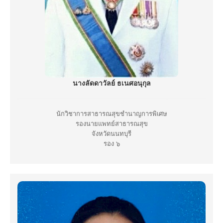
นางลัดดาวัลย์ ธเนศอนุกุล
นักวิชาการสาธารณสุขชำนาญการพิเศษ
รองนายแพทย์สาธารณสุข
จังหวัดนนทบุรี
รอง ๖