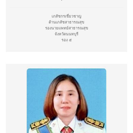
เภสัชกรเชี่ยวชาญ
ด้านเภสัชสาธารณสุข
รองนายแพทย์สาธารณสุข
จังหวัดนนทบุรี
รอง ๕