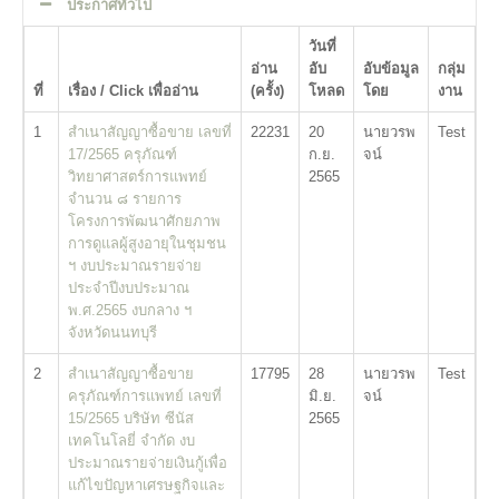
ประกาศทั่วไป
วันที่
อ่าน
อับ
อับข้อมูล
กลุ่ม
ที่
เรื่อง / Click เพื่ออ่าน
(ครั้ง)
โหลด
โดย
งาน
1
สำเนาสัญญาซื้อขาย เลขที่
22231
20
นายวรพ
Test
17/2565 ครุภัณฑ์
ก.ย.
จน์
วิทยาศาสตร์การแพทย์
2565
จำนวน ๘ รายการ
โครงการพัฒนาศักยภาพ
การดูแลผู้สูงอายุในชุมชน
ฯ งบประมาณรายจ่าย
ประจำปีงบประมาณ
พ.ศ.2565 งบกลาง ฯ
จังหวัดนนทบุรี
2
สำเนาสัญญาซื้อขาย
17795
28
นายวรพ
Test
ครุภัณฑ์การแพทย์ เลขที่
มิ.ย.
จน์
15/2565 บริษัท ซีนัส
2565
เทคโนโลยี่ จำกัด งบ
ประมาณรายจ่ายเงินกู้เพื่อ
แก้ไขปัญหาเศรษฐกิจและ