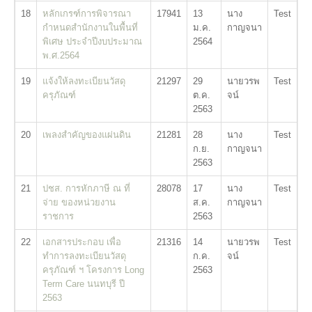
18
หลักเกรฑ์การพิจารณา
17941
13
นาง
Test
กำหนดสำนักงานในพื้นที่
ม.ค.
กาญจนา
พิเศษ ประจำปีงบประมาณ
2564
พ.ศ.2564
19
แจ้งให้ลงทะเบียนวัสดุ
21297
29
นายวรพ
Test
ครุภัณฑ์
ต.ค.
จน์
2563
20
เพลงสำคัญของแผ่นดิน
21281
28
นาง
Test
ก.ย.
กาญจนา
2563
21
ปชส. การหักภาษี ณ ที่
28078
17
นาง
Test
จ่าย ของหน่วยงาน
ส.ค.
กาญจนา
ราชการ
2563
22
เอกสารประกอบ เพื่อ
21316
14
นายวรพ
Test
ทำการลงทะเบียนวัสดุ
ก.ค.
จน์
ครุภัณฑ์ ฯ โครงการ Long
2563
Term Care นนทบุรี ปี
2563